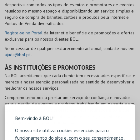
desportiva, com todos os tipos de eventos e promotores de eventos
reunidos no mesmo espaço e disponibilizando um serviço simples e
seguro de compra de bilhetes, cartões e produtos pela Internet e
Pontos de Venda diversificados.
Registe-se no Portal
da Internet e beneficie de promoções e ofertas
exclusivas para os nossos clientes
BOL
.
Se necessitar de qualquer esclarecimento adicional, contacte-nos em
ajuda@bol.pt
.
ÀS INSTITUIÇÕES E PROMOTORES
Na
BOL
acreditamos que cada cliente tem necessidades específicas e
merece a nossa atenção personalizada no sentido de desenvolver e
melhorar os nossos serviços.
Comprometemo-nos a prestar um serviço de confiança e inovador
na sua gestão de eventos e produtos, trabalhando em parceria e em
constante contacto para o sucesso dos seus resultados e para que
possa oferecer aos seus clientes o melhor serviço de bilhética,
Bem-vindo à BOL!
venda de produtos e de informação.
O nosso site utiliza cookies essenciais para o
Para mais informações, contacte-nos em
info@bol.pt
.
funcionamento do site e, com o seu consentimento,