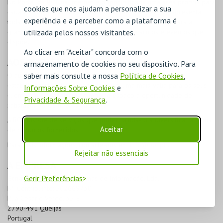
No Portal da
BOL
na Internet é disponibilizada uma área própria para
cookies que nos ajudam a personalizar a sua
cada Instituição, da sua responsabilidade, que permite apresentar
experiência e a perceber como a plataforma é
toda a história, informações e pessoas que contribuem para a
grandeza da entidade e promover os espetáculos e eventos que
utilizada pelos nossos visitantes.
dispõe.
Ao clicar em "Aceitar" concorda com o
AOS PRESTADORES DE SERVIÇOS
armazenamento de cookies no seu dispositivo. Para
O aumento do âmbito dos serviços prestados por qualquer
saber mais consulte a nossa
Política de Cookies
,
estabelecimento é reconhecido como uma mais-valia para os seus
Informações Sobre Cookies
e
clientes que encontram no mesmo espaço a oportunidade de
Privacidade & Segurança
.
satisfazer várias necessidades.
A
BOL
dispõe de serviços que podem ajudá-lo a diversificar a gama
Aceitar
de produtos fornecidos.
Para mais informações, contacte-nos em
info@bol.pt
.
Rejeitar não essenciais
A EMPRESA
Gerir Preferências
Etnaga
, Consultores Sistemas de Informação, Lda.
Nº Contribuinte: 502669730
Rua Cesário Verde, 35-E
2790-491 Queijas
Portugal